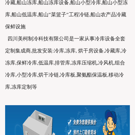
冷藏,船山冻库,船山冻库设备,船山小型冷库,船山小型冻
库,船山低温库,船山”菜篮子”工程冷链,船山农产品冷藏
保鲜设施
四川美柯制冷科技有限公司是一家从事冷库设备全套
定制集成商,批发安装:冷库,冻库, 烘干房设备,冷藏库,冷
冻库,保鲜冷库,低温库,排管库,冻库压缩机,冷风机,组合
冷库,小型冷库,烘干冷链,冷库板,聚氨酯保温板,移动冷
库,冻库定制等