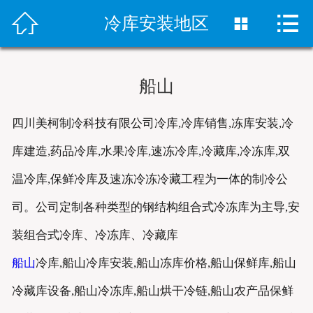



首页
冷库安装地区

冷库安装
船山
冻库设备
四川美柯制冷科技有限公司冷库,冷库销售,冻库安装,冷
销售网络
库建造,药品冷库,水果冷库,速冻冷库,冷藏库,冷冻库,双
案例中心
温冷库,保鲜冷库及速冻冷冻冷藏工程为一体的制冷公
新闻资讯
司。公司定制各种类型的钢结构组合式冷冻库为主导,安
装组合式冷库、冷冻库、冷藏库
关于我们
船山
冷库,船山冷库安装,船山冻库价格,船山保鲜库,船山
联系我们
冷藏库设备,船山冷冻库,船山烘干冷链,船山农产品保鲜