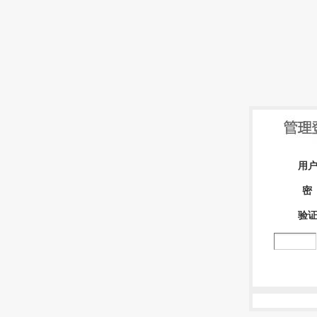
用
密
验