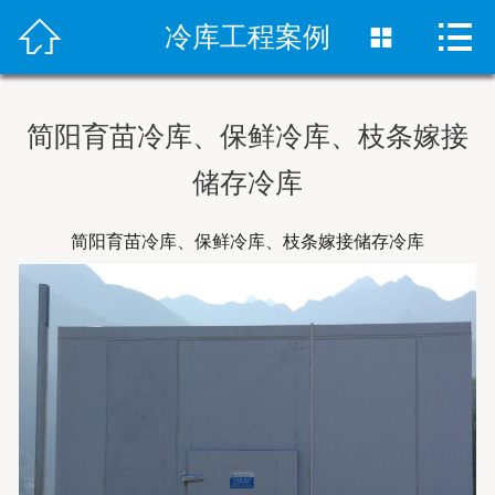



首页
冷库工程案例

冷库安装
简阳育苗冷库、保鲜冷库、枝条嫁接
冻库设备
储存冷库
销售网络
简阳育苗冷库、保鲜冷库、枝条嫁接储存冷库
案例中心
新闻资讯
关于我们
联系我们